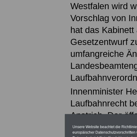
Westfalen wird we
Vorschlag von In
hat das Kabinet
Gesetzentwurf z
umfangreiche Ä
Landesbeamteng
Laufbahnverordn
Innenminister He
Laufbahnrecht b
Anstrich. Der
öff
Arbeitnehmer int
Unsere Website beachtet die Richtlini
europäischer Datenschutzvorschrifte