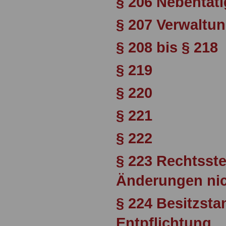
§ 206 Nebentäti
§ 207 Verwaltu
§ 208 bis § 218
§ 219
§ 220
§ 221
§ 222
§ 223 Rechtsste
Änderungen nic
§ 224 Besitzst
Entpflichtung