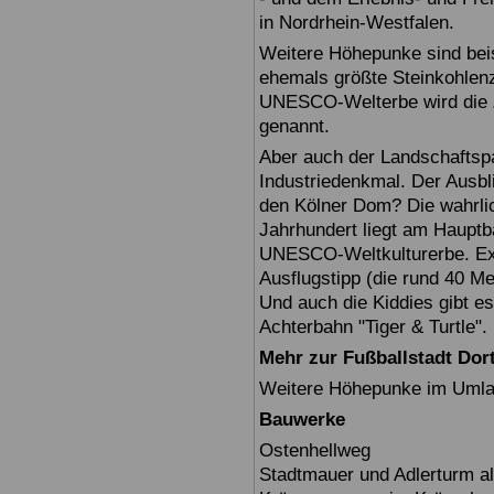
in Nordrhein-Westfalen.
Weitere Höhepunke sind beis
ehemals größte Steinkohlenz
UNESCO-Welterbe wird die Z
genannt.
Aber auch der Landschaftspa
Industriedenkmal. Der Ausbl
den Kölner Dom? Die wahrli
Jahrhundert liegt am Hauptb
UNESCO-Weltkulturerbe. Exte
Ausflugstipp (die rund 40 M
Und auch die Kiddies gibt es
Achterbahn "Tiger & Turtle".
Mehr zur Fußballstadt Do
Weitere Höhepunke im Umlan
Bauwerke
Ostenhellweg
Stadtmauer und Adlerturm als