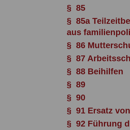
§ 85
§ 85a Teilzeitb
aus familienpo
§ 86 Mutterschu
§ 87 Arbeitssc
§ 88 Beihilfen
§ 89
§ 90
§ 91 Ersatz vo
§ 92 Führung 