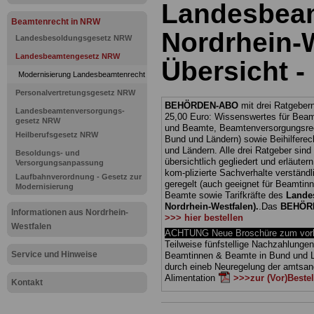
Landesbea
Beamtenrecht in NRW
Nordrhein-W
Landesbesoldungsgesetz NRW
Landesbeamtengesetz NRW
Übersicht -
Modernisierung Landesbeamtenrecht
Personalvertretungsgesetz NRW
BEHÖRDEN-ABO
mit drei Ratgebern
Landesbeamtenversorgungs-
25,00 Euro: Wissenswertes für Bea
gesetz NRW
und Beamte, Beamtenversorgungsrec
Heilberufsgesetz NRW
Bund und Ländern) sowie Beihilferec
und Ländern. Alle drei Ratgeber sind
Besoldungs- und
übersichtlich gegliedert und erläuter
Versorgungsanpassung
kom-plizierte Sachverhalte verständl
Laufbahnverordnung - Gesetz zur
geregelt (auch geeignet für Beamtin
Modernisierung
Beamte sowie Tarifkräfte des
Lande
Nordrhein-Westfalen).
.
Das
BEHÖR
Informationen aus Nordrhein-
>>> hier bestellen
Westfalen
ACHTUNG Neue Broschüre zum vorb
Teilweise fünfstellige Nachzahlungen
Service und Hinweise
Beamtinnen & Beamte in Bund und 
durch eineb Neuregelung der amts
Alimentation
>>>zur (Vor)Beste
Kontakt