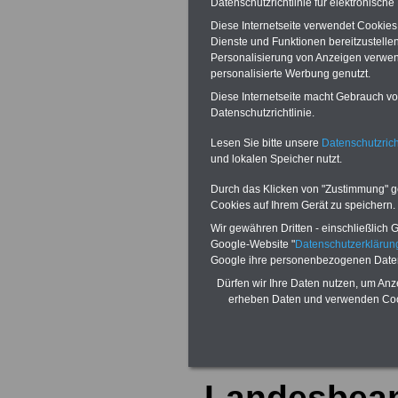
heißt, um Fachkr
Datenschutzrichtlinie für elektronisch
Diese Internetseite verwendet Cookie
Nachwuchs zu g
Dienste und Funktionen bereitzustell
Personalisierung von Anzeigen verwende
weiter die Arbei
personalisierte Werbung genutzt.
Diese Internetseite macht Gebrauch von
und öffentliche 
Datenschutzrichtlinie.
machen. Denn h
Lesen Sie bitte unsere
Datenschutzrich
und lokalen Speicher nutzt.
Verwaltung funkti
Durch das Klicken von "Zustimmung" geb
Cookies auf Ihrem Gerät zu speichern.
>>>mehr Inform
Wir gewähren Dritten - einschließlich Go
Modernisierung
Google-Website "
Datenschutzerkläru
Google ihre personenbezogenen Date
Landesregierun
Dürfen wir Ihre Daten nutzen, um Anz
erheben Daten und verwenden Cook
Westfalen
Landesbea