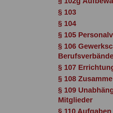
§ 102g Aufbew
§ 103
§ 104
§ 105 Personalv
§ 106 Gewerksc
Berufsverbänd
§ 107 Errichtun
§ 108 Zusamme
§ 109 Unabhäng
Mitglieder
§ 110 Aufgaben