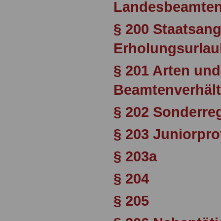
Landesbeamten
§ 200 Staatsang
Erholungsurlau
§ 201 Arten un
Beamtenverhält
§ 202 Sonderre
§ 203 Juniorpr
§ 203a
§ 204
§ 205