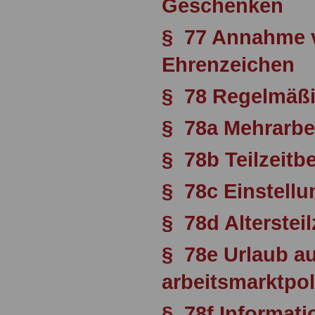
Geschenken
§ 77 Annahme v
Ehrenzeichen
§ 78 Regelmäßi
§ 78a Mehrarbe
§ 78b Teilzeitb
§ 78c Einstellun
§ 78d Altersteil
§ 78e Urlaub a
arbeitsmarktpo
§ 78f Informati