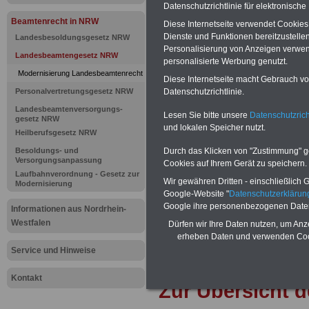
Landesbea
Datenschutzrichtlinie für elektronisch
Beamtenrecht in NRW
Diese Internetseite verwendet Cookie
Nordrhein-W
Dienste und Funktionen bereitzustell
Landesbesoldungsgesetz NRW
Personalisierung von Anzeigen verwende
Landesbeamtengesetz NRW
personalisierte Werbung genutzt.
Modernisierung Landesbeamtenrecht
BEHÖRDEN-ABO
mit drei Ratgebern
Diese Internetseite macht Gebrauch von
25,00 Euro: Wissenswertes für Bea
Personalvertretungsgesetz NRW
Datenschutzrichtlinie.
und Beamte, Beamtenversorgungsrec
Bund und Ländern) sowie Beihilferec
Landesbeamtenversorgungs-
Lesen Sie bitte unsere
Datenschutzrich
gesetz NRW
und Ländern. Alle drei Ratgeber sind
und lokalen Speicher nutzt.
übersichtlich gegliedert und erläuter
Heilberufsgesetz NRW
kom-plizierte Sachverhalte verständl
Besoldungs- und
Durch das Klicken von "Zustimmung" geb
geregelt (auch geeignet für Beamtin
Versorgungsanpassung
Cookies auf Ihrem Gerät zu speichern.
Beamte sowie Tarifkräfte des
Lande
Laufbahnverordnung - Gesetz zur
Nordrhein-Westfalen).
.
Das
BEHÖR
Wir gewähren Dritten - einschließlich Go
Modernisierung
>>> hier bestellen
Google-Website "
Datenschutzerkläru
ACHTUNG Neue Broschüre zum vorb
Google ihre personenbezogenen Date
Informationen aus Nordrhein-
Teilweise fünfstellige Nachzahlungen
Westfalen
Beamtinnen & Beamte in Bund und 
Dürfen wir Ihre Daten nutzen, um Anz
durch eineb Neuregelung der amts
erheben Daten und verwenden Cook
Alimentation
>>>zur (Vor)Beste
Service und Hinweise
Kontakt
Zur Übersicht d