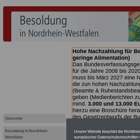
Hohe Nachzahlung für B
geringe Alimentation)
Das Bundesverfassungsgeri
für die Jahre 2008 bis 2020
muss bis
März 2027 eine N
die zun hohen Nachzahlun
(Beamte & Ruhestandsbea
geben (Medienberichten z
mind.
3.000 und 13.000 E
hierzu eine Broschüre her
des Gesetzentwurfs der Bu
Startseite
Quartal.2026) >>>
zur (
Besoldung in Nordrhein-
Unsere Website beachtet die Richtlini
Westfalen
europäischer Datenschutzvorschrifte