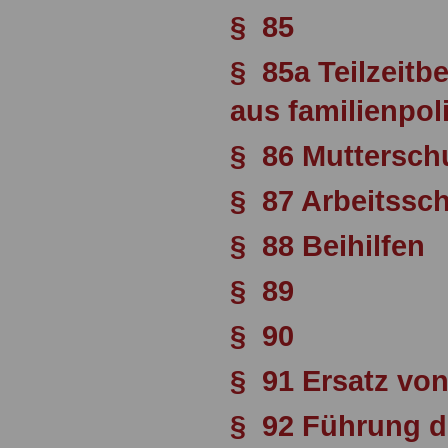
§ 85
§ 85a Teilzeitb
aus familienpo
§ 86 Mutterschu
§ 87 Arbeitssc
§ 88 Beihilfen
§ 89
§ 90
§ 91 Ersatz vo
§ 92 Führung 