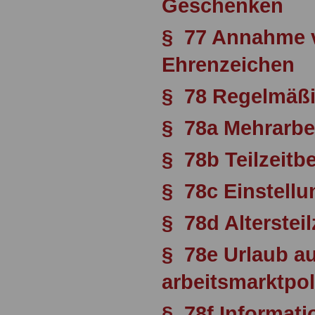
Geschenken
§ 77 Annahme v
Ehrenzeichen
§ 78 Regelmäßi
§ 78a Mehrarbe
§ 78b Teilzeitb
§ 78c Einstellun
§ 78d Altersteil
§ 78e Urlaub a
arbeitsmarktpo
§ 78f Informati