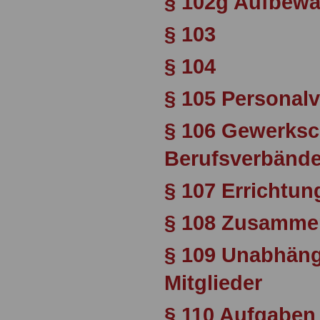
§ 102g Aufbew
§ 103
§ 104
§ 105 Personalv
§ 106 Gewerksc
Berufsverbänd
§ 107 Errichtun
§ 108 Zusamme
§ 109 Unabhäng
Mitglieder
§ 110 Aufgaben