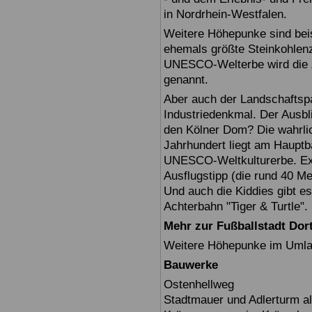
in Nordrhein-Westfalen.
Weitere Höhepunke sind beis
ehemals größte Steinkohlenz
UNESCO-Welterbe wird die Z
genannt.
Aber auch der Landschaftspa
Industriedenkmal. Der Ausbl
den Kölner Dom? Die wahrli
Jahrhundert liegt am Hauptb
UNESCO-Weltkulturerbe. Exte
Ausflugstipp (die rund 40 M
Und auch die Kiddies gibt es
Achterbahn "Tiger & Turtle".
Mehr zur Fußballstadt Do
Weitere Höhepunke im Umlan
Bauwerke
Ostenhellweg
Stadtmauer und Adlerturm als