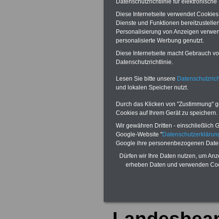
heißt, um Fachkr
Datenschutzrichtlinie für elektronisch
Diese Internetseite verwendet Cookie
Nachwuchs zu g
Dienste und Funktionen bereitzustell
Personalisierung von Anzeigen verwende
weiter die Arbei
personalisierte Werbung genutzt.
Diese Internetseite macht Gebrauch von
und öffentliche 
Datenschutzrichtlinie.
machen. Denn h
Lesen Sie bitte unsere
Datenschutzrich
und lokalen Speicher nutzt.
Verwaltung funkti
Durch das Klicken von "Zustimmung" geb
Cookies auf Ihrem Gerät zu speichern.
>>>mehr Inform
Wir gewähren Dritten - einschließlich Go
Modernisierung
Google-Website "
Datenschutzerkläru
Google ihre personenbezogenen Date
Landesregierun
Dürfen wir Ihre Daten nutzen, um Anz
erheben Daten und verwenden Cook
Westfalen
Landesbea