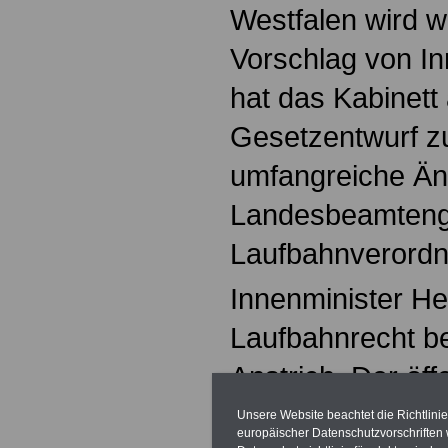
Westfalen wird we
Vorschlag von In
hat das Kabinet
Gesetzentwurf z
umfangreiche Ä
Landesbeamteng
Laufbahnverordn
Innenminister He
Laufbahnrecht b
Anstrich. Der
öff
Arbeitnehmer int
Unsere Website beachtet die Richtlini
europäischer Datenschutzvorschrifte