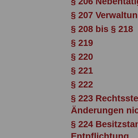
§ 206 Nebentäti
§ 207 Verwaltu
§ 208 bis § 218
§ 219
§ 220
§ 221
§ 222
§ 223 Rechtsste
Änderungen nic
§ 224 Besitzst
Entpflichtung