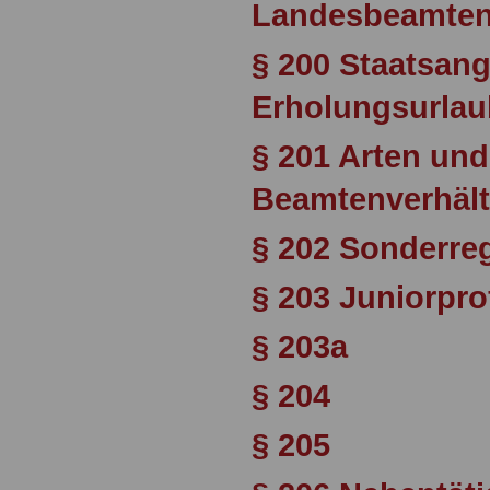
Landesbeamten
§ 200 Staatsang
Erholungsurlau
§ 201 Arten un
Beamtenverhält
§ 202 Sonderre
§ 203 Juniorpr
§ 203a
§ 204
§ 205