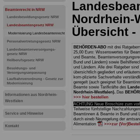
Landesbea
Beamtenrecht in NRW
Nordrhein-W
Landesbesoldungsgesetz NRW
Landesbeamtengesetz NRW
Übersicht -
Modernisierung Landesbeamtenrecht
Personalvertretungsgesetz NRW
BEHÖRDEN-ABO
mit drei Ratgebern
Landesbeamtenversorgungs-
25,00 Euro: Wissenswertes für Bea
gesetz NRW
und Beamte, Beamtenversorgungsrec
Heilberufsgesetz NRW
Bund und Ländern) sowie Beihilferec
und Ländern. Alle drei Ratgeber sind
Besoldungs- und
übersichtlich gegliedert und erläuter
Versorgungsanpassung
kom-plizierte Sachverhalte verständl
Laufbahnverordnung - Gesetz zur
geregelt (auch geeignet für Beamtin
Modernisierung
Beamte sowie Tarifkräfte des
Lande
Nordrhein-Westfalen).
.
Das
BEHÖR
Informationen aus Nordrhein-
>>> hier bestellen
Westfalen
ACHTUNG Neue Broschüre zum vorb
Teilweise fünfstellige Nachzahlungen
Service und Hinweise
Beamtinnen & Beamte in Bund und 
durch eineb Neuregelung der amts
Alimentation
>>>zur (Vor)Beste
Kontakt