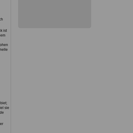
ch
k ist
dem
hohen
nelle
biet;
el sie
rde
er