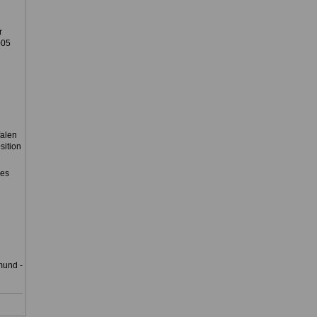
r
005
falen
sition
des
mund -