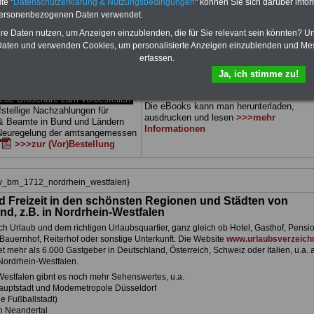
te "
Datenschutzerklärung & Nutzungsbedingungen
" können Sie sich darüber infor
dern) sowie Beihilferecht in Bund
können Sie zehn Bücher als eBook
personenbezogenen Daten verwendet.
Alle drei Ratgeber sind
herunterladen, auch für Beamtinnen und
 gegliedert und erläutern auch
Beamte sowie Tarifbeschäftigte des
hre Daten nutzen, um Anzeigen einzublenden, die für Sie relevant sein könnten? U
 Sachverhalte verständlich
Landes
Nordhrein-Westfalen
geeignet:
aten und verwenden Cookies, um personalisierte Anzeigen einzublenden und Me
ch geeignet für Beamtinnen und
Themen der ücher sind: Beamtenrecht,
erfassen.
 Tarifkräfte des
Landes
Besoldung, Beihilferecht,
stfalen).
.
Das
BEHÖRDEN-ABO
Beamtenversorgungsrecht, Rund ums Gel
Ja, ich stimme zu!
tellen
öff. Dienst, Nebentätigkeitsrecht, Frauen 
öff. Dienst. und Berufseinstieg im öff. Die
e Broschüre zum vorbestellen:
Die eBooks kann man herunterladen,
fstellige Nachzahlungen für
ausdrucken und lesen
>>>mehr
& Beamte in Bund und Ländern
Informationen
 Neuregelung der amtsangemessen
>>>zur (Vor)Bestellung
hiv_bm_1712_nordrhein_westfalen}
d Freizeit in den schönsten Regionen und Städten von
nd, z.B. in Nordrhein-Westfalen
h Urlaub und dem richtigen Urlaubsquartier, ganz gleich ob Hotel, Gasthof, Pensio
Bauernhof, Reiterhof oder sonstige Unterkunft. Die Website
www.urlaubsverzeichn
et mehr als 6.000 Gastgeber in Deutschland, Österreich, Schweiz oder Italien, u.a. 
Nordrhein-Westfalen.
Westfalen gibnt es noch mehr Sehenswertes, u.a.
auptstadt und Modemetropole Düsseldorf
e Fußballstadt)
n Neandertal