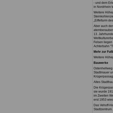
- und dem Erl
in Nordrhein-
Weitere Höhep
Steinkohlenze
„Eiffelturm de
Aber auch der
atemberaubend
13. Jahrhunde
Weltkulturerbe
Felsen liegen 
Achterbahn "Ti
Mehr zur Fuß
Weitere Höhe
Bauwerke
Ostenhellweg
Stadtmauer und
Krügerpassag
Altes Stadtha
Die Krügerpas
sie wurde 191
im Zweiten We
erst 1953 wie
Das Vehoff-Ha
Stadtzentrum.