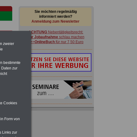
Sie möchten regelmäßig
informiert werden?
Anmeldung zum Newsletter
ACHTUNG
Nebentätigkeitsrecht:
vor Jobaufnahme
schlau machen
>>>
OnlineBuch
für nur 7,50 Euro
en zweier
ie
rn bestimmte
 Daten zur
-
nicht
ite Cookies
en:
Ratgeber für nur 7,50 Euro
Beihilfe
in Bund und Ländern oder zum
 in Form von
Beamtenversorgungsrecht
 zu
 Öff.
s Links zur
ACHTUNG
Nebentätigkeitsrecht:
m Jahr