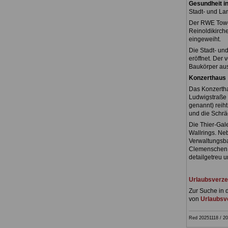
Gesundheit i
Stadt- und L
Der RWE Tower
Reinoldikirch
eingeweiht.
Die Stadt- un
eröffnet. Der 
Baukörper aus
Konzerthaus
Das Konzertha
Ludwigstraße 
genannt) reiht
und die Schrä
Die Thier-Gal
Wallrings. N
Verwaltungsba
Clemenschen 
detailgetreu u
Urlaubsverze
Zur Suche in 
von
Urlaubsve
Red 20251118 / 20