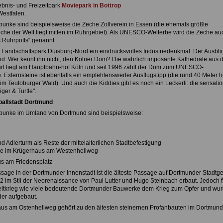
ebnis- und Freizeitpark
Moviepark in Bottrop
Westfalen.
unke sind beispielsweise die Zeche Zollverein in Essen (die ehemals größte
che der Welt liegt mitten im Ruhrgebiet). Als UNESCO-Welterbe wird die Zeche au
s Ruhrpotts“ genannt.
 Landschaftspark Duisburg-Nord ein eindrucksvolles Industriedenkmal. Der Ausblic
. Wer kennt ihn nicht, den Kölner Dom? Die wahrlich imposante Kathedrale aus 
rt liegt am Hauptbahn-hof Köln und seit 1996 zählt der Dom zum UNESCO-
. Externsteine ist ebenfalls ein empfehlenswerter Ausflugstipp (die rund 40 Meter 
im Teutoburger Wald). Und auch die Kiddies gibt es noch ein Leckerli: die sensatio
ger & Turtle".
ballstadt Dortmund
punke im Umland von Dortmund sind beispielsweise:
 Adlerturm als Reste der mittelalterlichen Stadtbefestigung
e im Krügerhaus am Westenhellweg
us am Friedensplatz
sage in der Dortmunder Innenstadt ist die älteste Passage auf Dortmunder Stadtge
2 im Stil der Neorenaissance von Paul Lutter und Hugo Steinbach erbaut. Jedoch fi
ltkrieg wie viele bedeutende Dortmunder Bauwerke dem Krieg zum Opfer und wu
der aufgebaut.
us am Ostenhellweg gehört zu den ältesten steinernen Profanbauten im Dortmund