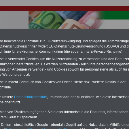
e beachtet die Richtlinie zur EU-Nutzereinwilligung und spiegelt die Anforderung
hlung für Beamte & Ruhestandsbeamte (zu geringe Alimentation)
 Datenschutzvorschriften wider: EU-Datenschutz-Grundverordnung (DSGVO) und d
fassungsgericht hat die Landesbesoldung von Berlin für die Jahre 2008 bis
chtlinie für elektronische Kommunikation (die sogenannte E-Privacy-Richtlinie).
assungswidrig erklärt (Berlin muss bis
März 2027 eine Neuregelung der
tseite verwendet Cookies, um die Nutzererfahrung zu verbessern und den Benutze
schließen, die zun hohen Nachzahlungen führen wird). Auch beim Bund
unktionen bereitzustellen. Es werden Nutzerdaten - auch ihre personenbezogenen
hestandsbeamte) wird es hohe Nachzahlungen geben (Medienberichten
en
alle (!) Beamte
zwischen mind.
3.000 und 13.000 Euro
,rechnen. Der INFO
ung von Anzeigen verwendet - und Cookies sowohl für personalisierte als auch für 
hierzu eine Broschüre heraus, die unmittelbar nach dem Beschluss des
te Werbung genutzt.
s der Bundesregierung vorgelegt wird (im 2. Quartal.2026) >>>
zur
tseite macht Gebrauch von Cookies von Dritten, siehe dazu weitere Details in der
ng der Broschüre
.
htlinie.
te unsere
Datenschutzrichtlinie
, um mehr darüber zu erfahren, wie diese Internetse
r Beamte und den öffentlichen Dienst in Nordrhein-Westfal
peicher nutzt.
ntliche Verwaltung mehr investieren
cken von "Zustimmung" geben Sie dieser Internetseite die Erlaubnis, Informationen
hrem Gerät zu speichern.
-ABO
mit drei Ratgebern für nur
PDF-SERVICE: 10 Bücher bzw. eBooks
Wissenswertes für Beamtinnen
wichtigen Themen für Beamte und dem
ritten - einschließlich Google - ebenfalls Zugriff auf die Nutzerdaten. Mithilfe eine
Beamtenversorgungsrecht in
Dienst
Zum Komplettpreis von 15 Euro i