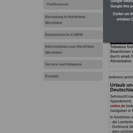
Google-Websi
Bund und Län
Publikationen
Google ihre 
und Ländern. 
übersichtlich
Dürfen wir I
kom-plizierte
Besoldung in Nordrhein-
erheben D
geregelt (au
Westfalen
Beamte sowie
Nordrhein-We
Beamtenrecht in NRW
>>> hier bes
ACHTUNG Neu
Informationen aus Nordrhein-
Teilweise fün
Beamtinnen 
Westfalen
durch eineb
Alimentation
Service und Hinweise
Kontakt
{referenz:arc
Urlaub un
Deutschla
Sehnsucht nac
Appartement, 
online.de
biet
Gastgeber in 
In Nordrhein-
- die Landesh
- Dortmund (di
- dem schöne