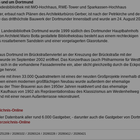
n und um Dortmund
andesbibliothek mit IWO-Hochhaus, RWE-Tower und Sparkassen-Hochhaus
, erbaut nach Plänen des Architekturbüros Gerber, ist nach der Petrikirche und de
e das dritthöchste Bauwerk der Dortmunder Innenstadt und wurde am 24. August 2
d Landesbibliothek Dortmund wurde 1999 südlich des Dortmunder Hauptbahnhofs
von Architekt Mario Botta gestaltete Bibliotheksbau besteht aus einem rechteckigen
 rosafarbenem Sandstein und einer vorgelagerten Glasrotunde.
us Dortmund im Brückstraßenviertel an der Kreuzung der Brückstraße mit der
wurde im September 2002 eröffnet. Das Konzerthaus (auch Philharmonie für West
 sich in die vorhandene Fassadenreihe ein, aber sticht gleichzeitig durch die Eckpo
ge hervor.
erie mit ihren 33.000 Quadratmetern ist eines der neusten Großprojekte innerhalb 
eben einem modernen großflächigen Neubau wurde außerdem der ehemalige
u der Thier-Brauerei aus den 1950er Jahren reaktiviert und das ehemalige
Kaufhaus von 1902 als Repräsentationsbau des Klassizismus am Westenhellweg
nd mit einer neuen Außenterrasse rekonstruiert.
ichnis-Online
der Datenbank aller rund 6.000 Gastgeber, - darunter auch die Gastgeber von Dort
rzeichnis-Online
251209 / 20260102 / 20260124 / 20260228 / 20260412 / 20260421