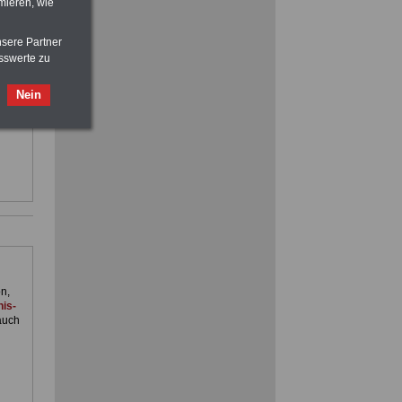
mieren, wie
vor Jobaufnahme
schlau machen
>>>
OnlineBuch
für nur 7,50 Euro
nsere Partner
sswerte zu
d im
Nein
im
nst.
n,
is-
auch