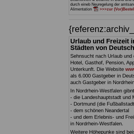
durch eineb Neuregelung der amts
Alimentation
>>>zur (Vor)Beste
{referenz:archi
Urlaub und Freizeit
Städten von Deutschl
Sehnsucht nach Urlaub und d
Hotel, Gasthof, Pension, Ap
Unterkunft. Die Website
www
als 6.000 Gastgeber in Deuts
auch Gastgeber in Nordrhei
In Nordrhein-Westfalen gibn
- die Landeshauptstadt und
- Dortmund (die Fußballstadt
- dem schönen Neandertal
- und dem Erlebnis- und Fre
in Nordrhein-Westfalen.
Weitere Höhepunke sind beis