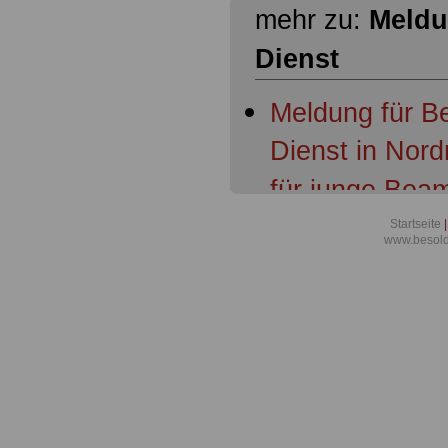
mehr zu:
Meldu
Dienst
Meldung für B
Dienst in Nord
für junge Bea
Aktuelles aus 
Startseite
|
www.besold
Tarifergebnis 
Nordrhein-Wes
und Beamten s
Richter übert
Meldung für B