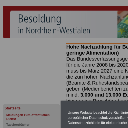
Hohe Nachzahlung für B
geringe Alimentation)
Das Bundesverfassungsgeri
für die Jahre 2008 bis 2020
muss bis
März 2027 eine N
die zun hohen Nachzahlun
(Beamte & Ruhestandsbea
geben (Medienberichten z
mind.
3.000 und 13.000 E
hierzu eine Broschüre her
des Gesetzentwurfs der Bu
Startseite
Quartal.2026) >>>
zur (
Unsere Website beachtet die Richtlini
Meldungen zum öffentlichen
europäischer Datenschutzvorschrifte
Dienst
Datenschutzrichtlinie für elektronisch
Taschenbücher