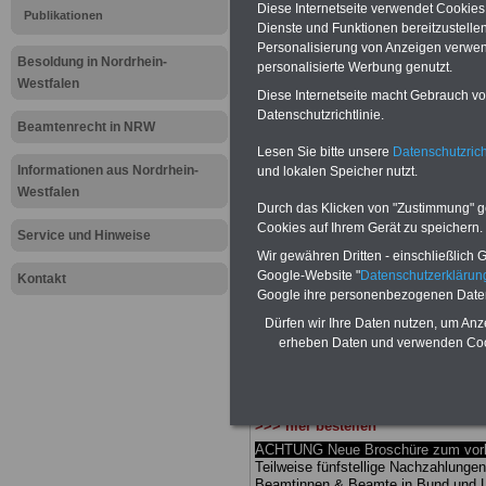
Meldung fü
Diese Internetseite verwendet Cookie
Publikationen
Dienste und Funktionen bereitzustell
Personalisierung von Anzeigen verwende
öffentliche
Besoldung in Nordrhein-
personalisierte Werbung genutzt.
Westfalen
Nordrhein-
Diese Internetseite macht Gebrauch von
Datenschutzrichtlinie.
Beamtenrecht in NRW
Polizeipräs
Lesen Sie bitte unsere
Datenschutzrich
Informationen aus Nordrhein-
und lokalen Speicher nutzt.
eigenen Re
Westfalen
Durch das Klicken von "Zustimmung" geb
Cookies auf Ihrem Gerät zu speichern.
Service und Hinweise
BEHÖRDEN-ABO
mit drei Ratgebern
Wir gewähren Dritten - einschließlich Go
25,00 Euro: Wissenswertes für Bea
Google-Website "
Datenschutzerkläru
Kontakt
und Beamte, Beamtenversorgungsrec
Google ihre personenbezogenen Date
Bund und Ländern) sowie Beihilferec
und Ländern. Alle drei Ratgeber sind
Dürfen wir Ihre Daten nutzen, um Anz
übersichtlich gegliedert und erläuter
erheben Daten und verwenden Cook
kom-plizierte Sachverhalte verständl
geregelt (auch geeignet für Beamtin
Beamte sowie Tarifkräfte des
Lande
Nordrhein-Westfalen).
.
Das
BEHÖR
>>> hier bestellen
ACHTUNG Neue Broschüre zum vorb
Teilweise fünfstellige Nachzahlungen
Beamtinnen & Beamte in Bund und 