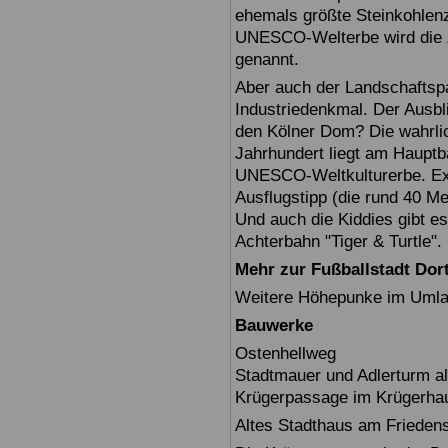
ehemals größte Steinkohlenz
UNESCO-Welterbe wird die Z
genannt.
Aber auch der Landschaftspa
Industriedenkmal. Der Ausbl
den Kölner Dom? Die wahrli
Jahrhundert liegt am Hauptb
UNESCO-Weltkulturerbe. Exte
Ausflugstipp (die rund 40 M
Und auch die Kiddies gibt es
Achterbahn "Tiger & Turtle".
Mehr zur Fußballstadt Do
Weitere Höhepunke im Umlan
Bauwerke
Ostenhellweg
Stadtmauer und Adlerturm als
Krügerpassage im Krügerha
Altes Stadthaus am Friedens