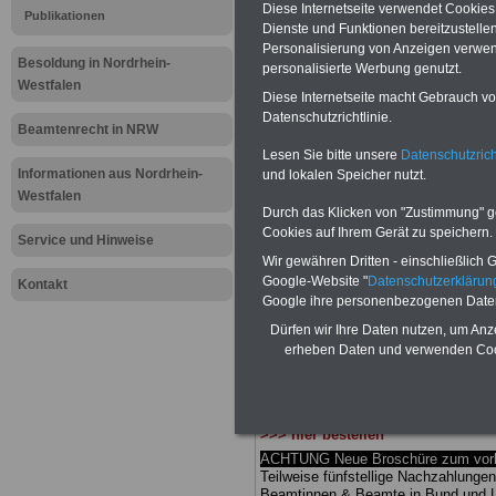
Meldung fü
Diese Internetseite verwendet Cookie
Publikationen
Dienste und Funktionen bereitzustell
Personalisierung von Anzeigen verwende
öffentliche
Besoldung in Nordrhein-
personalisierte Werbung genutzt.
Westfalen
Nordrhein-
Diese Internetseite macht Gebrauch von
Datenschutzrichtlinie.
Beamtenrecht in NRW
informiert 
Lesen Sie bitte unsere
Datenschutzrich
Informationen aus Nordrhein-
und lokalen Speicher nutzt.
Mitbestimm
Westfalen
Durch das Klicken von "Zustimmung" geb
Cookies auf Ihrem Gerät zu speichern.
Service und Hinweise
BEHÖRDEN-ABO
mit drei Ratgebern
Wir gewähren Dritten - einschließlich Go
25,00 Euro: Wissenswertes für Bea
Google-Website "
Datenschutzerkläru
Kontakt
und Beamte, Beamtenversorgungsrec
Google ihre personenbezogenen Date
Bund und Ländern) sowie Beihilferec
und Ländern. Alle drei Ratgeber sind
Dürfen wir Ihre Daten nutzen, um Anz
übersichtlich gegliedert und erläuter
erheben Daten und verwenden Cook
kom-plizierte Sachverhalte verständl
geregelt (auch geeignet für Beamtin
Beamte sowie Tarifkräfte des
Lande
Nordrhein-Westfalen).
.
Das
BEHÖR
>>> hier bestellen
ACHTUNG Neue Broschüre zum vorb
Teilweise fünfstellige Nachzahlungen
Beamtinnen & Beamte in Bund und 