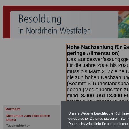
Hohe Nachzahlung für B
geringe Alimentation)
Das Bundesverfassungsgeri
für die Jahre 2008 bis 2020
muss bis
März 2027 eine N
die zun hohen Nachzahlun
(Beamte & Ruhestandsbea
geben (Medienberichten z
mind.
3.000 und 13.000 E
hierzu eine Broschüre her
des Gesetzentwurfs der Bu
Startseite
Quartal.2026) >>>
zur (
Unsere Website beachtet die Richtlini
Meldungen zum öffentlichen
europäischer Datenschutzvorschrifte
Dienst
Datenschutzrichtlinie für elektronisch
Taschenbücher