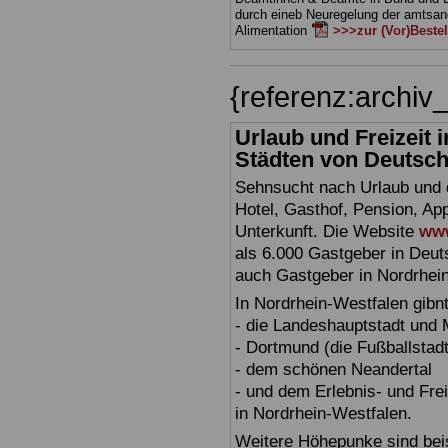
durch eineb Neuregelung der amts
Alimentation
>>>zur (Vor)Beste
{referenz:archi
Urlaub und Freizeit
Städten von Deutschl
Sehnsucht nach Urlaub und d
Hotel, Gasthof, Pension, Ap
Unterkunft. Die Website
www
als 6.000 Gastgeber in Deuts
auch Gastgeber in Nordrhei
In Nordrhein-Westfalen gibn
- die Landeshauptstadt und
- Dortmund (die Fußballstadt
- dem schönen Neandertal
- und dem Erlebnis- und Fre
in Nordrhein-Westfalen.
Weitere Höhepunke sind beis