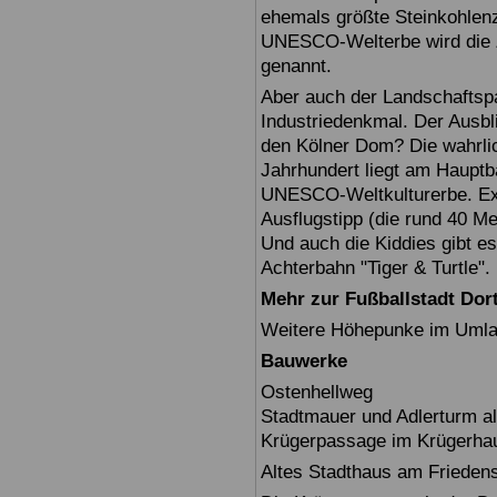
ehemals größte Steinkohlenz
UNESCO-Welterbe wird die Z
genannt.
Aber auch der Landschaftspa
Industriedenkmal. Der Ausbl
den Kölner Dom? Die wahrli
Jahrhundert liegt am Hauptb
UNESCO-Weltkulturerbe. Exte
Ausflugstipp (die rund 40 M
Und auch die Kiddies gibt es
Achterbahn "Tiger & Turtle".
Mehr zur Fußballstadt Do
Weitere Höhepunke im Umlan
Bauwerke
Ostenhellweg
Stadtmauer und Adlerturm als
Krügerpassage im Krügerha
Altes Stadthaus am Friedens