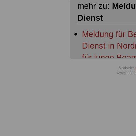
mehr zu:
Meldu
Dienst
Meldung für B
Dienst in Nord
für junge Bea
Aktuelles aus 
Startseite
|
www.besold
Tarifergebnis 
Nordrhein-Wes
und Beamten s
Richter übert
Meldung für B