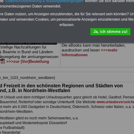
te "
Datenschutzerklärung & Nutzungsbedingungen
" können Sie sich darüber infor
dern) sowie Beihilferecht in Bund
können Sie zehn Bücher als eBook
personenbezogenen Daten verwendet.
Alle drei Ratgeber sind
herunterladen, auch für Beamtinnen und
 gegliedert und erläutern auch
Beamte sowie Tarifbeschäftigte des
hre Daten nutzen, um Anzeigen einzublenden, die für Sie relevant sein könnten? U
 Sachverhalte verständlich
Landes
Nordhrein-Westfalen
geeignet:
aten und verwenden Cookies, um personalisierte Anzeigen einzublenden und Me
ch geeignet für Beamtinnen und
Themen der ücher sind: Beamtenrecht,
erfassen.
 Tarifkräfte des
Landes
Besoldung, Beihilferecht,
stfalen).
.
Das
BEHÖRDEN-ABO
Beamtenversorgungsrecht, Rund ums Gel
Ja, ich stimme zu!
tellen
öff. Dienst, Nebentätigkeitsrecht, Frauen 
öff. Dienst. und Berufseinstieg im öff. Die
e Broschüre zum vorbestellen:
Die eBooks kann man herunterladen,
fstellige Nachzahlungen für
ausdrucken und lesen
>>>mehr
& Beamte in Bund und Ländern
Informationen
 Neuregelung der amtsangemessen
>>>zur (Vor)Bestellung
hiv_bm_1103_nordrhein_westfalen}
d Freizeit in den schönsten Regionen und Städten von
nd, z.B. in Nordrhein-Westfalen
h Urlaub und dem richtigen Urlaubsquartier, ganz gleich ob Hotel, Gasthof, Pensio
Bauernhof, Reiterhof oder sonstige Unterkunft. Die Website
www.urlaubsverzeichn
et mehr als 6.000 Gastgeber in Deutschland, Österreich, Schweiz oder Italien, u.a. 
Nordrhein-Westfalen.
Westfalen gibnt es noch mehr Sehenswertes, u.a.
auptstadt und Modemetropole Düsseldorf
e Fußballstadt)
n Neandertal