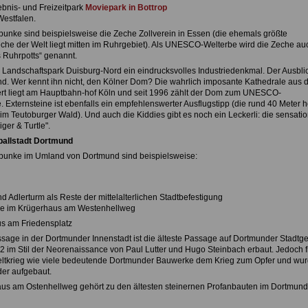
ebnis- und Freizeitpark
Moviepark in Bottrop
Westfalen.
unke sind beispielsweise die Zeche Zollverein in Essen (die ehemals größte
che der Welt liegt mitten im Ruhrgebiet). Als UNESCO-Welterbe wird die Zeche au
s Ruhrpotts“ genannt.
 Landschaftspark Duisburg-Nord ein eindrucksvolles Industriedenkmal. Der Ausblic
. Wer kennt ihn nicht, den Kölner Dom? Die wahrlich imposante Kathedrale aus 
rt liegt am Hauptbahn-hof Köln und seit 1996 zählt der Dom zum UNESCO-
. Externsteine ist ebenfalls ein empfehlenswerter Ausflugstipp (die rund 40 Meter 
im Teutoburger Wald). Und auch die Kiddies gibt es noch ein Leckerli: die sensatio
ger & Turtle".
ballstadt Dortmund
punke im Umland von Dortmund sind beispielsweise:
 Adlerturm als Reste der mittelalterlichen Stadtbefestigung
e im Krügerhaus am Westenhellweg
us am Friedensplatz
sage in der Dortmunder Innenstadt ist die älteste Passage auf Dortmunder Stadtge
2 im Stil der Neorenaissance von Paul Lutter und Hugo Steinbach erbaut. Jedoch fi
ltkrieg wie viele bedeutende Dortmunder Bauwerke dem Krieg zum Opfer und wu
der aufgebaut.
us am Ostenhellweg gehört zu den ältesten steinernen Profanbauten im Dortmund