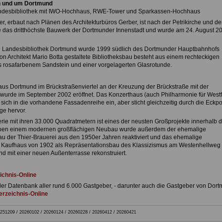
n und um Dortmund
andesbibliothek mit IWO-Hochhaus, RWE-Tower und Sparkassen-Hochhaus
, erbaut nach Plänen des Architekturbüros Gerber, ist nach der Petrikirche und de
e das dritthöchste Bauwerk der Dortmunder Innenstadt und wurde am 24. August 2
d Landesbibliothek Dortmund wurde 1999 südlich des Dortmunder Hauptbahnhofs
von Architekt Mario Botta gestaltete Bibliotheksbau besteht aus einem rechteckigen
 rosafarbenem Sandstein und einer vorgelagerten Glasrotunde.
us Dortmund im Brückstraßenviertel an der Kreuzung der Brückstraße mit der
wurde im September 2002 eröffnet. Das Konzerthaus (auch Philharmonie für West
 sich in die vorhandene Fassadenreihe ein, aber sticht gleichzeitig durch die Eckpo
ge hervor.
erie mit ihren 33.000 Quadratmetern ist eines der neusten Großprojekte innerhalb 
eben einem modernen großflächigen Neubau wurde außerdem der ehemalige
u der Thier-Brauerei aus den 1950er Jahren reaktiviert und das ehemalige
Kaufhaus von 1902 als Repräsentationsbau des Klassizismus am Westenhellweg
nd mit einer neuen Außenterrasse rekonstruiert.
ichnis-Online
der Datenbank aller rund 6.000 Gastgeber, - darunter auch die Gastgeber von Dort
rzeichnis-Online
251209 / 20260102 / 20260124 / 20260228 / 20260412 / 20260421