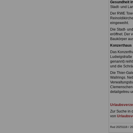
Gesundheit i
Stadt- und L
Der RWE Tower
Reinoldikirch
eingeweiht.
Die Stadt- un
eröffnet. Der 
Baukörper aus
Konzerthaus
Das Konzertha
Ludwigstraße 
genannt) reiht
und die Schrä
Die Thier-Gal
Wallrings. N
Verwaltungsba
Clemenschen 
detailgetreu u
Urlaubsverze
Zur Suche in 
von
Urlaubsve
Red 20251118 / 20