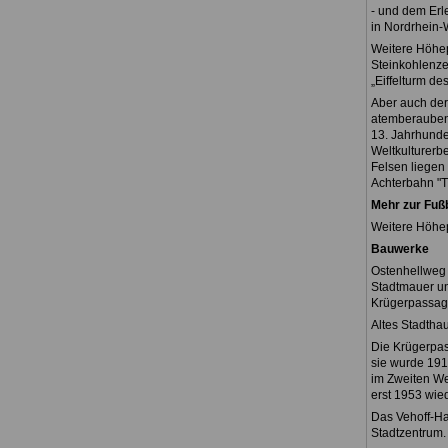
- und dem Erl
in Nordrhein-
Weitere Höhep
Steinkohlenze
„Eiffelturm de
Aber auch der
atemberaubend
13. Jahrhunde
Weltkulturerbe
Felsen liegen 
Achterbahn "Ti
Mehr zur Fuß
Weitere Höhe
Bauwerke
Ostenhellweg
Stadtmauer und
Krügerpassag
Altes Stadtha
Die Krügerpas
sie wurde 191
im Zweiten We
erst 1953 wie
Das Vehoff-Ha
Stadtzentrum.