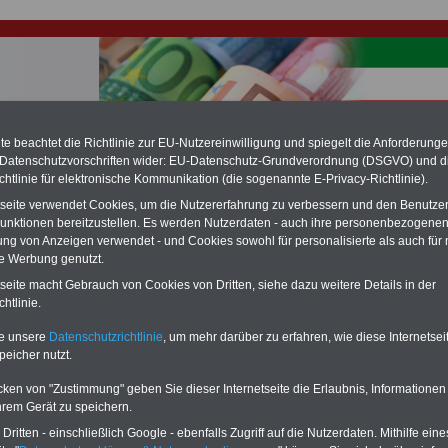
e beachtet die Richtlinie zur EU-Nutzereinwilligung und spiegelt die Anforderung
hlung für Beamte & Ruhestandsbeamte (zu geringe Alimentation)
 Datenschutzvorschriften wider: EU-Datenschutz-Grundverordnung (DSGVO) und d
fassungsgericht hat die Landesbesoldung von Berlin für die Jahre 2008 bis
chtlinie für elektronische Kommunikation (die sogenannte E-Privacy-Richtlinie).
assungswidrig erklärt (Berlin muss bis
März 2027 eine Neuregelung der
tseite verwendet Cookies, um die Nutzererfahrung zu verbessern und den Benutze
schließen, die zun hohen Nachzahlungen führen wird). Auch beim Bund
unktionen bereitzustellen. Es werden Nutzerdaten - auch ihre personenbezogenen
hestandsbeamte) wird es hohe Nachzahlungen geben (Medienberichten
en
alle (!) Beamte
zwischen mind.
3.000 und 13.000 Euro
,rechnen. Der INFO
ung von Anzeigen verwendet - und Cookies sowohl für personalisierte als auch für 
hierzu eine Broschüre heraus, die unmittelbar nach dem Beschluss des
te Werbung genutzt.
s der Bundesregierung vorgelegt wird (im 2. Quartal.2026) >>>
zur
tseite macht Gebrauch von Cookies von Dritten, siehe dazu weitere Details in der
ng der Broschüre
.
htlinie.
te unsere
Datenschutzrichtlinie
, um mehr darüber zu erfahren, wie diese Internetse
r Beamte und den öffentlichen Dienst in Nordrhein-Westfal
peicher nutzt.
mung verbesserungswürdig
cken von "Zustimmung" geben Sie dieser Internetseite die Erlaubnis, Informationen
hrem Gerät zu speichern.
-ABO
mit drei Ratgebern für nur
PDF-SERVICE: 10 Bücher bzw. eBooks
Wissenswertes für Beamtinnen
wichtigen Themen für Beamte und dem
ritten - einschließlich Google - ebenfalls Zugriff auf die Nutzerdaten. Mithilfe eine
Beamtenversorgungsrecht in
Dienst
Zum Komplettpreis von 15 Euro i