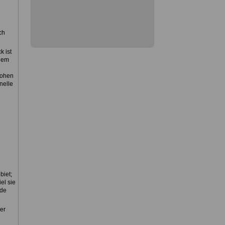
ch
k ist
dem
hohen
nelle
biet;
el sie
rde
er