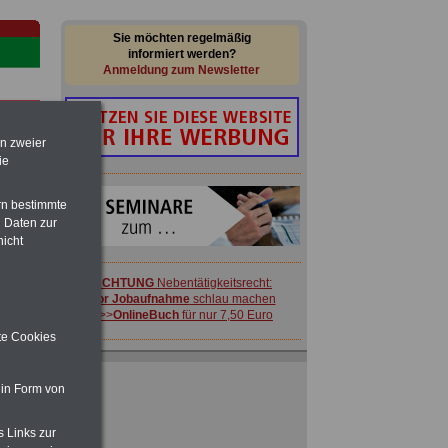
Sie möchten regelmäßig
informiert werden?
Anmeldung zum Newsletter
en zweier
ie
rn bestimmte
 Daten zur
-
nicht
ACHTUNG
Nebentätigkeitsrecht:
vor Jobaufnahme
schlau machen
>>>
OnlineBuch
für nur 7,50 Euro
ite Cookies
en:
Ratgeber für nur 7,50 Euro
Beihilfe
in Bund und Ländern oder zum
 in Form von
Beamtenversorgungsrecht
 zu
 Öff.
s Links zur
m Jahr