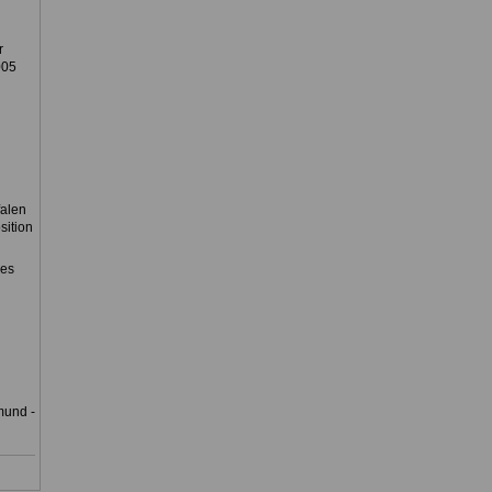
r
005
falen
sition
des
mund -