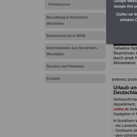
Google-Websi
Bund und Län
Publikationen
Google ihre 
und Ländern. 
übersichtlich
Dürfen wir I
kom-plizierte
Besoldung in Nordrhein-
erheben D
geregelt (au
Westfalen
Beamte sowie
Nordrhein-We
Beamtenrecht in NRW
>>> hier bes
ACHTUNG Neu
Informationen aus Nordrhein-
Teilweise fün
Beamtinnen 
Westfalen
durch eineb
Alimentation
Service und Hinweise
Kontakt
{referenz:arc
Urlaub un
Deutschla
Sehnsucht nac
Appartement, 
online.de
biet
Gastgeber in 
In Nordrhein-
- die Landesh
- Dortmund (di
- dem schöne