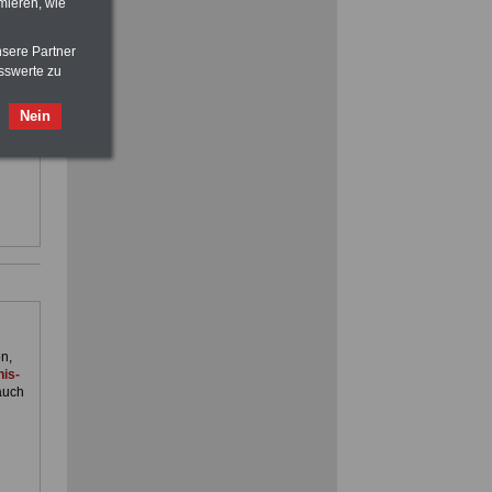
mieren, wie
nsere Partner
sswerte zu
d im
Nein
im
nst.
ACHTUNG
Nebentätigkeitsrecht:
vor Jobaufnahme
schlau machen
>>>
OnlineBuch
für nur 7,50 Euro
n,
is-
auch