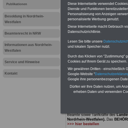
Meldung fü
Diese Internetseite verwendet Cookie
Publikationen
Dienste und Funktionen bereitzustell
öffentliche
Personalisierung von Anzeigen verwende
Besoldung in Nordrhein-
personalisierte Werbung genutzt.
Westfalen
Nordrhein-
Diese Internetseite macht Gebrauch von
Datenschutzrichtlinie.
Beamtenrecht in NRW
Bildungsge
Lesen Sie bitte unsere
Datenschutzrich
Informationen aus Nordrhein-
und lokalen Speicher nutzt.
stelle beam
Westfalen
Durch das Klicken von "Zustimmung" geb
Forderung
Cookies auf Ihrem Gerät zu speichern.
Service und Hinweise
Wir gewähren Dritten - einschließlich Go
Kontakt
Google-Website "
Datenschutzerkläru
BEHÖRDEN-ABO
mit drei Ratgebern
Google ihre personenbezogenen Date
25,00 Euro: Wissenswertes für Bea
Dürfen wir Ihre Daten nutzen, um Anz
und Beamte, Beamtenversorgungsrec
Bund und Ländern) sowie Beihilferec
erheben Daten und verwenden Cook
und Ländern. Alle drei Ratgeber sind
übersichtlich gegliedert und erläuter
kom-plizierte Sachverhalte verständl
geregelt (auch geeignet für Beamtin
Beamte sowie Tarifkräfte des
Lande
Nordrhein-Westfalen).
.
Das
BEHÖR
>>> hier bestellen