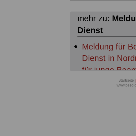
mehr zu:
Meldu
Dienst
Meldung für B
Dienst in Nord
für junge Bea
Aktuelles aus 
Startseite
|
www.besold
Tarifergebnis 
Nordrhein-Wes
und Beamten s
Richter übert