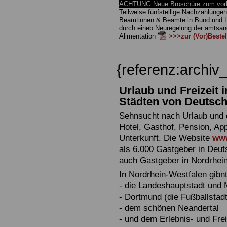
ACHTUNG Neue Broschüre zum vorb
Teilweise fünfstellige Nachzahlungen
Beamtinnen & Beamte in Bund und 
durch eineb Neuregelung der amts
Alimentation
>>>zur (Vor)Beste
{referenz:archi
Urlaub und Freizeit
Städten von Deutschl
Sehnsucht nach Urlaub und d
Hotel, Gasthof, Pension, Ap
Unterkunft. Die Website
www
als 6.000 Gastgeber in Deuts
auch Gastgeber in Nordrhei
In Nordrhein-Westfalen gibn
- die Landeshauptstadt und
- Dortmund (die Fußballstadt
- dem schönen Neandertal
- und dem Erlebnis- und Fre