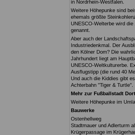
in Nordrhein-Westfalen.
Weitere Höhepunke sind beis
ehemals größte Steinkohlenz
UNESCO-Welterbe wird die Z
genannt.
Aber auch der Landschaftspa
Industriedenkmal. Der Ausbl
den Kölner Dom? Die wahrli
Jahrhundert liegt am Hauptb
UNESCO-Weltkulturerbe. Exte
Ausflugstipp (die rund 40 M
Und auch die Kiddies gibt es
Achterbahn "Tiger & Turtle".
Mehr zur Fußballstadt Do
Weitere Höhepunke im Umlan
Bauwerke
Ostenhellweg
Stadtmauer und Adlerturm als
Krügerpassage im Krügerha