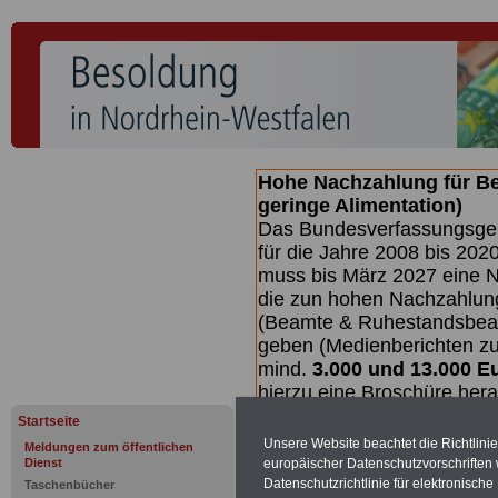
Hohe Nachzahlung für B
geringe Alimentation)
Das Bundesverfassungsgeri
für die Jahre 2008 bis 2020
muss bis
März 2027 eine N
die zun hohen Nachzahlun
(Beamte & Ruhestandsbea
geben (Medienberichten z
mind.
3.000 und 13.000 E
hierzu eine Broschüre her
des Gesetzentwurfs der Bu
Startseite
Quartal.2026) >>>
zur (
Unsere Website beachtet die Richtlini
Meldungen zum öffentlichen
Dienst
europäischer Datenschutzvorschrifte
Datenschutzrichtlinie für elektronisch
Taschenbücher