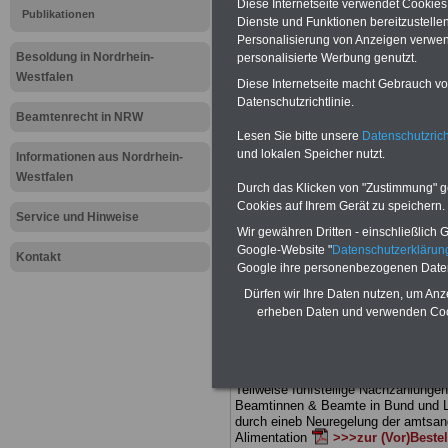
Diese Internetseite verwendet Cookie
Meldung fü
Publikationen
Dienste und Funktionen bereitzustell
Personalisierung von Anzeigen verwende
öffentliche
Besoldung in Nordrhein-
personalisierte Werbung genutzt.
Westfalen
Diese Internetseite macht Gebrauch von
Nordrhein-W
Datenschutzrichtlinie.
Beamtenrecht in NRW
bei Person
Lesen Sie bitte unsere
Datenschutzrich
und lokalen Speicher nutzt.
Informationen aus Nordrhein-
Westfalen
Durch das Klicken von "Zustimmung" geb
BEHÖRDEN-ABO
mit drei Ratgebern
Cookies auf Ihrem Gerät zu speichern.
25,00 Euro: Wissenswertes für Bea
Service und Hinweise
und Beamte, Beamtenversorgungsrec
Wir gewähren Dritten - einschließlich Go
Bund und Ländern) sowie Beihilferec
Google-Website "
Datenschutzerkläru
und Ländern. Alle drei Ratgeber sind
Kontakt
Google ihre personenbezogenen Date
übersichtlich gegliedert und erläuter
kom-plizierte Sachverhalte verständl
Dürfen wir Ihre Daten nutzen, um Anz
geregelt (auch geeignet für Beamtin
erheben Daten und verwenden Cook
Beamte sowie Tarifkräfte des
Lande
Nordrhein-Westfalen).
.
Das
BEHÖR
>>> hier bestellen
ACHTUNG Neue Broschüre zum vorb
Teilweise fünfstellige Nachzahlungen
Beamtinnen & Beamte in Bund und 
durch eineb Neuregelung der amts
Alimentation
>>>zur (Vor)Beste