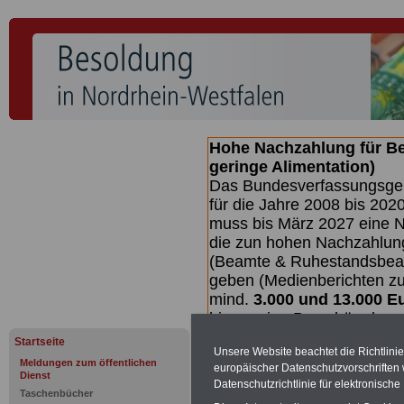
Hohe Nachzahlung für B
geringe Alimentation)
Das Bundesverfassungsgeri
für die Jahre 2008 bis 2020
muss bis
März 2027 eine N
die zun hohen Nachzahlun
(Beamte & Ruhestandsbea
geben (Medienberichten z
mind.
3.000 und 13.000 E
hierzu eine Broschüre her
des Gesetzentwurfs der Bu
Startseite
Unsere Website beachtet die Richtlini
Quartal.2026) >>>
zur (
Meldungen zum öffentlichen
europäischer Datenschutzvorschrifte
Dienst
Datenschutzrichtlinie für elektronisch
Taschenbücher