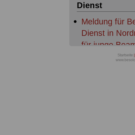
Dienst
Meldung für B
Dienst in Nord
für junge Bea
Aktuelles aus 
Startseite
|
www.besold
Tarifergebnis 
Nordrhein-Wes
und Beamten s
Richter übert
Meldung für B
Dienst in Nord