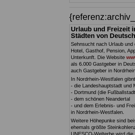
{referenz:archi
Urlaub und Freizeit
Städten von Deutschl
Sehnsucht nach Urlaub und d
Hotel, Gasthof, Pension, Ap
Unterkunft. Die Website
www
als 6.000 Gastgeber in Deuts
auch Gastgeber in Nordrhei
In Nordrhein-Westfalen gibn
- die Landeshauptstadt und
- Dortmund (die Fußballstadt
- dem schönen Neandertal
- und dem Erlebnis- und Fre
in Nordrhein-Westfalen.
Weitere Höhepunke sind beis
ehemals größte Steinkohlenz
UNESCO-Welterbe wird die Z