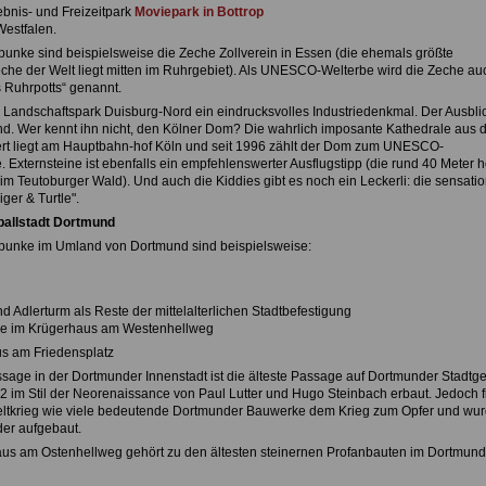
ebnis- und Freizeitpark
Moviepark in Bottrop
Westfalen.
unke sind beispielsweise die Zeche Zollverein in Essen (die ehemals größte
che der Welt liegt mitten im Ruhrgebiet). Als UNESCO-Welterbe wird die Zeche au
s Ruhrpotts“ genannt.
 Landschaftspark Duisburg-Nord ein eindrucksvolles Industriedenkmal. Der Ausblic
. Wer kennt ihn nicht, den Kölner Dom? Die wahrlich imposante Kathedrale aus 
rt liegt am Hauptbahn-hof Köln und seit 1996 zählt der Dom zum UNESCO-
. Externsteine ist ebenfalls ein empfehlenswerter Ausflugstipp (die rund 40 Meter 
im Teutoburger Wald). Und auch die Kiddies gibt es noch ein Leckerli: die sensatio
ger & Turtle".
ballstadt Dortmund
punke im Umland von Dortmund sind beispielsweise:
 Adlerturm als Reste der mittelalterlichen Stadtbefestigung
e im Krügerhaus am Westenhellweg
us am Friedensplatz
sage in der Dortmunder Innenstadt ist die älteste Passage auf Dortmunder Stadtge
2 im Stil der Neorenaissance von Paul Lutter und Hugo Steinbach erbaut. Jedoch fi
ltkrieg wie viele bedeutende Dortmunder Bauwerke dem Krieg zum Opfer und wu
der aufgebaut.
us am Ostenhellweg gehört zu den ältesten steinernen Profanbauten im Dortmund