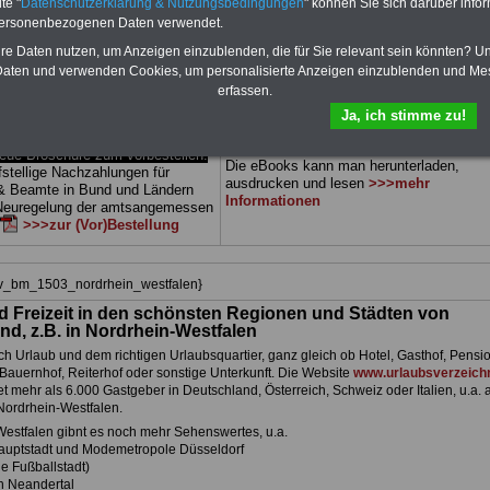
te "
Datenschutzerklärung & Nutzungsbedingungen
" können Sie sich darüber infor
dern) sowie Beihilferecht in Bund
können Sie zehn Bücher als eBook
personenbezogenen Daten verwendet.
Alle drei Ratgeber sind
herunterladen, auch für Beamtinnen und
 gegliedert und erläutern auch
Beamte sowie Tarifbeschäftigte des
hre Daten nutzen, um Anzeigen einzublenden, die für Sie relevant sein könnten? U
 Sachverhalte verständlich
Landes
Nordhrein-Westfalen
geeignet:
aten und verwenden Cookies, um personalisierte Anzeigen einzublenden und Me
ch geeignet für Beamtinnen und
Themen der ücher sind: Beamtenrecht,
erfassen.
 Tarifkräfte des
Landes
Besoldung, Beihilferecht,
stfalen).
.
Das
BEHÖRDEN-ABO
Beamtenversorgungsrecht, Rund ums Gel
Ja, ich stimme zu!
tellen
öff. Dienst, Nebentätigkeitsrecht, Frauen 
öff. Dienst. und Berufseinstieg im öff. Die
e Broschüre zum vorbestellen:
Die eBooks kann man herunterladen,
fstellige Nachzahlungen für
ausdrucken und lesen
>>>mehr
& Beamte in Bund und Ländern
Informationen
 Neuregelung der amtsangemessen
>>>zur (Vor)Bestellung
hiv_bm_1503_nordrhein_westfalen}
d Freizeit in den schönsten Regionen und Städten von
nd, z.B. in Nordrhein-Westfalen
h Urlaub und dem richtigen Urlaubsquartier, ganz gleich ob Hotel, Gasthof, Pensio
Bauernhof, Reiterhof oder sonstige Unterkunft. Die Website
www.urlaubsverzeichn
et mehr als 6.000 Gastgeber in Deutschland, Österreich, Schweiz oder Italien, u.a. 
Nordrhein-Westfalen.
Westfalen gibnt es noch mehr Sehenswertes, u.a.
auptstadt und Modemetropole Düsseldorf
e Fußballstadt)
n Neandertal