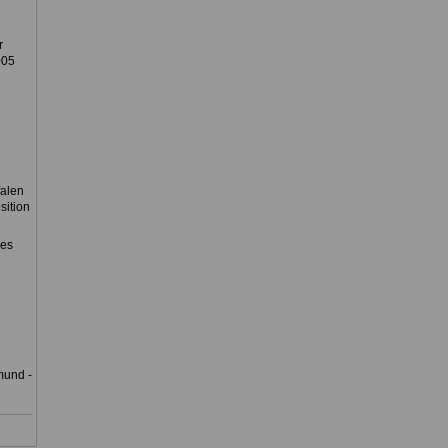
r
005
falen
sition
des
mund -