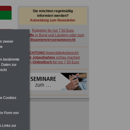
Sie möchten regelmäßig
informiert werden?
Anmeldung zum Newsletter
Ratgeber für nur 7,50 Euro
Beihilfe
in Bund und Ländern oder zum
Beamtenversorgungsrecht
en zweier
ie
ACHTUNG
Nebentätigkeitsrecht:
vor Jobaufnahme
schlau machen
rn bestimmte
>>>
OnlineBuch
für nur 7,50 Euro
 Daten zur
-
nicht
ite Cookies
en:
 in Form von
 zu
 Öff.
s Links zur
Ratgeber für nur 7,50 Euro
m Jahr