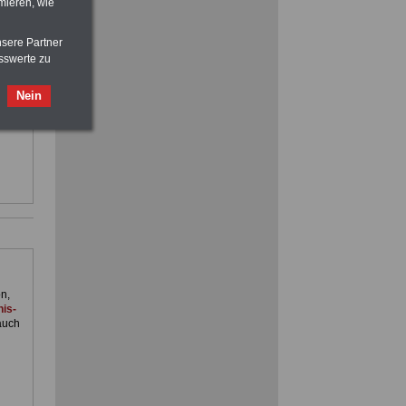
mieren, wie
Beihilfe
in Bund und Ländern oder zum
Beamtenversorgungsrecht
nsere Partner
sswerte zu
ACHTUNG
Nebentätigkeitsrecht:
vor Jobaufnahme
schlau machen
>>>
OnlineBuch
für nur 7,50 Euro
d im
Nein
im
nst.
n,
is-
auch