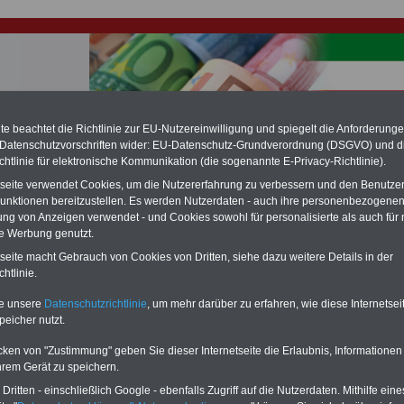
e beachtet die Richtlinie zur EU-Nutzereinwilligung und spiegelt die Anforderung
hlung für Beamte & Ruhestandsbeamte (zu geringe Alimentation)
 Datenschutzvorschriften wider: EU-Datenschutz-Grundverordnung (DSGVO) und d
fassungsgericht hat die Landesbesoldung von Berlin für die Jahre 2008 bis
chtlinie für elektronische Kommunikation (die sogenannte E-Privacy-Richtlinie).
assungswidrig erklärt (Berlin muss bis
März 2027 eine Neuregelung der
tseite verwendet Cookies, um die Nutzererfahrung zu verbessern und den Benutze
schließen, die zun hohen Nachzahlungen führen wird). Auch beim Bund
unktionen bereitzustellen. Es werden Nutzerdaten - auch ihre personenbezogenen
hestandsbeamte) wird es hohe Nachzahlungen geben (Medienberichten
en
alle (!) Beamte
zwischen mind.
3.000 und 13.000 Euro
,rechnen. Der INFO
ung von Anzeigen verwendet - und Cookies sowohl für personalisierte als auch für 
hierzu eine Broschüre heraus, die unmittelbar nach dem Beschluss des
te Werbung genutzt.
s der Bundesregierung vorgelegt wird (im 2. Quartal.2026) >>>
zur
tseite macht Gebrauch von Cookies von Dritten, siehe dazu weitere Details in der
ng der Broschüre
.
htlinie.
te unsere
Datenschutzrichtlinie
, um mehr darüber zu erfahren, wie diese Internetse
r Beamte und den öffentlichen Dienst in Nordrhein-Westfal
peicher nutzt.
und Kippa
cken von "Zustimmung" geben Sie dieser Internetseite die Erlaubnis, Informationen
hrem Gerät zu speichern.
-ABO
mit drei Ratgebern für nur
PDF-SERVICE: 10 Bücher bzw. eBooks
Wissenswertes für Beamtinnen
wichtigen Themen für Beamte und dem
ritten - einschließlich Google - ebenfalls Zugriff auf die Nutzerdaten. Mithilfe eine
Beamtenversorgungsrecht in
Dienst
Zum Komplettpreis von 15 Euro i